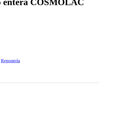
vo entera COSMOLAC
:
Repostería