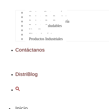
Cocina y Gastronomía
Productos Para Panaderia
Productos Para Repostería
Productos Saludables
Utensilios
Electrodomésticos
Productos Industriales
Contáctanos
DistriBlog
Inicio