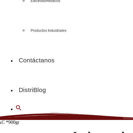
Electrodomésticos
Productos Industriales
Contáctanos
DistriBlog
AC *900gr