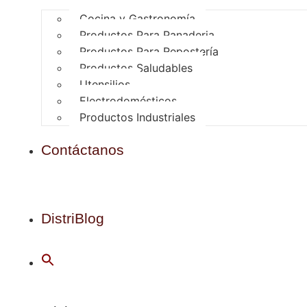
Cocina y Gastronomía
Productos Para Panaderia
Productos Para Repostería
Productos Saludables
Utensilios
Electrodomésticos
Productos Industriales
Contáctanos
DistriBlog