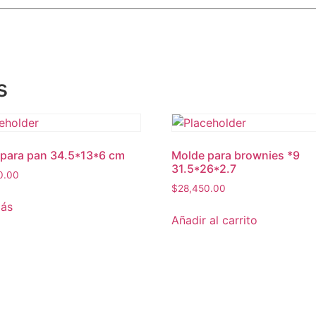
s
para pan 34.5*13*6 cm
Molde para brownies *9
31.5*26*2.7
0.00
$
28,450.00
más
Añadir al carrito