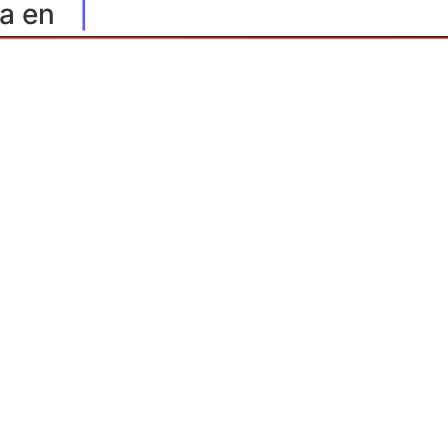
a en
|