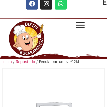
E
Inicio
/
Repostería
/ Fecula corrumez *12kl