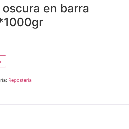
 oscura en barra
 *1000gr
o
ría:
Repostería