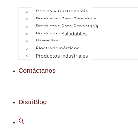
Cocina y Gastronomía
Productos Para Panaderia
Productos Para Repostería
Productos Saludables
Utensilios
Electrodomésticos
Productos Industriales
Contáctanos
DistriBlog