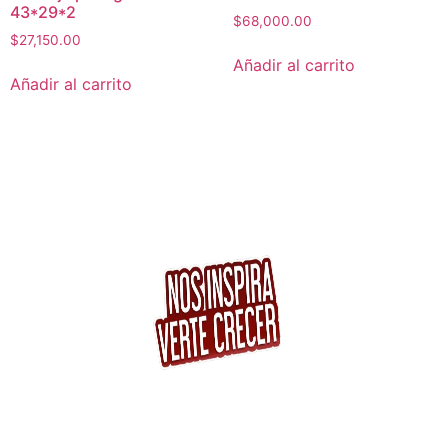
43*29*2
$
68,000.00
$
27,150.00
Añadir al carrito
Añadir al carrito