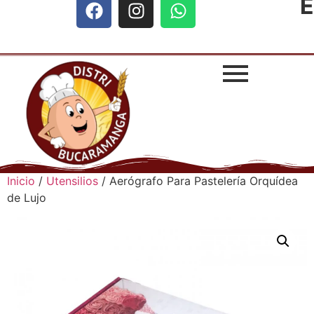
E
Inicio
/
Utensilios
/ Aerógrafo Para Pastelería Orquídea
de Lujo