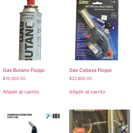
Gas Butano Floppi
Gas Cabeza Floppi
$
10,500.00
$
22,800.00
Añadir al carrito
Añadir al carrito